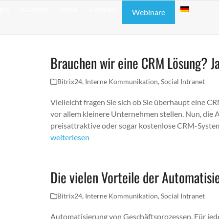
gen
Karriere
News
Kontakt
Webinare
Brauchen wir eine CRM Lösung? Ja. 
Bitrix24
,
Interne Kommunikation
,
Social Intranet
Vielleicht fragen Sie sich ob Sie überhaupt eine CR
vor allem kleinere Unternehmen stellen. Nun, die An
preisattraktive oder sogar kostenlose CRM-Syste
weiterlesen
Die vielen Vorteile der Automatis
Bitrix24
,
Interne Kommunikation
,
Social Intranet
Automatisierung von Geschäftsprozessen. Für jeden