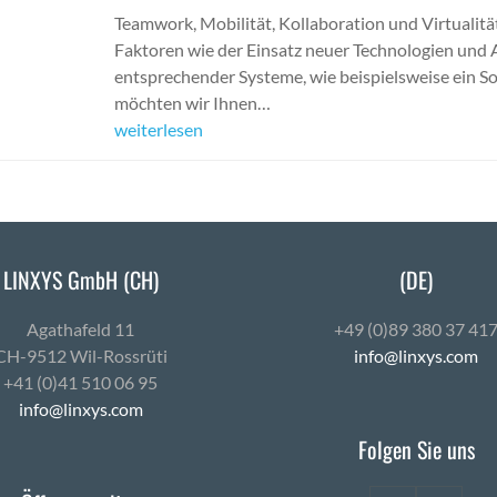
Teamwork, Mobilität, Kollaboration und Virtualitä
Faktoren wie der Einsatz neuer Technologien und 
entsprechender Systeme, wie beispielsweise ein So
möchten wir Ihnen…
weiterlesen
LINXYS GmbH (CH)
(DE)
Agath­afeld 11
+49 (0)89 380 37 41
CH-9512 Wil-Ross­rüti
info@linxys.com
+41 (0)41 510 06 95
info@linxys.com
Folgen Sie uns