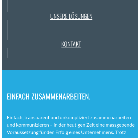
UNSERE LÖSUN­GEN
KON­TAKT
EINFACH ZUSAMMENARBEITEN.
Ein­fach, trans­par­ent und unkom­pliziert zusam­me­nar­beit­en
und kom­mu­nizieren – in der heuti­gen Zeit eine mass­gebende
Voraus­set­zung für den Erfolg eines Unternehmens. Trotz