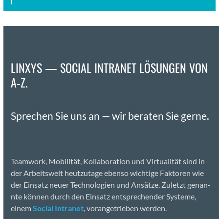
LINXYS — SOCIAL INTRANET LÖSUNGEN VON
A‑Z.
Sprechen Sie uns an — wir berat­en Sie gerne
.
Team­work, Mobil­ität, Kol­lab­o­ra­tion und Vir­tu­al­ität sind in
der Arbeitswelt heutzu­tage eben­so wichtige Fak­toren wie
der Ein­satz neuer Tech­nolo­gien und Ansätze. Zulet­zt genan­
nte kön­nen durch den Ein­satz entsprechen­der Sys­teme,
einem
Social Intranet
, vor­angetrieben wer­den.