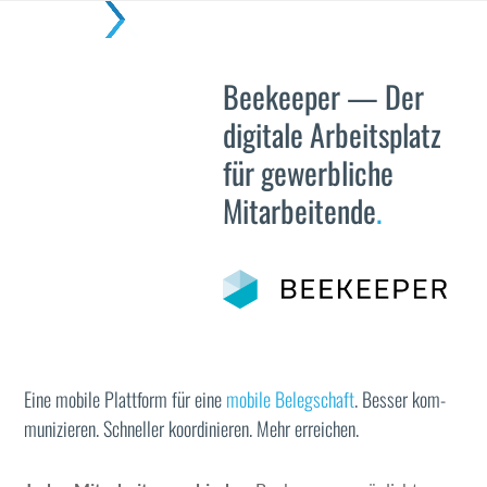
Skip
Open
Close
to
mobile
mobile
content
Beekeeper — Der
menu
menu
digitale Arbeitsplatz
für gewerbliche
Mitarbeitende
.
Eine mobile Plat­tform für eine
mobile Belegschaft
. Bess­er kom­
mu­nizieren. Schneller koor­dinieren. Mehr erre­ichen.