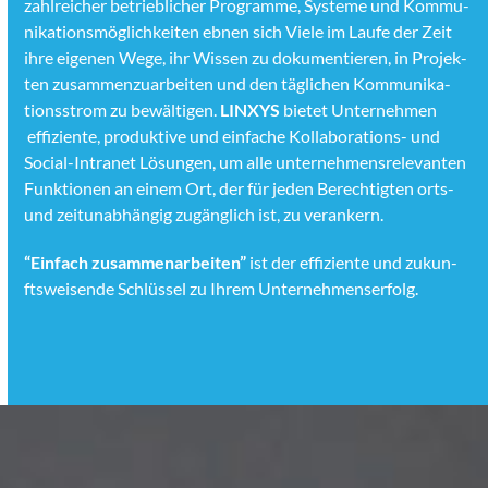
zahlre­ich­er betrieblich­er Pro­gramme, Sys­teme und Kom­mu­
nika­tion­s­möglichkeit­en ebnen sich Viele im Laufe der Zeit
ihre eige­nen Wege, ihr Wis­sen zu doku­men­tieren, in Pro­jek­
ten zusam­men­zuar­beit­en und den täglichen Kom­mu­nika­
tion­sstrom zu bewälti­gen.
LINXYS
bietet Unternehmen
effiziente, pro­duk­tive und ein­fache Kol­lab­o­ra­tions- und
Social-Intranet Lösun­gen, um alle unternehmen­srel­e­van­ten
Funk­tio­nen an einem Ort, der für jeden Berechtigten orts-
und zeitun­ab­hängig zugänglich ist, zu ver­ankern.
“Ein­fach zusam­me­nar­beit­en”
ist der effiziente und zukun­
ftsweisende Schlüs­sel zu Ihrem Unternehmenser­folg.