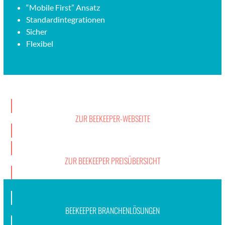
“Mobile First” Ansatz
Stan­dard­inte­gra­tio­nen
Sich­er
Flex­i­bel
ZUR BEE­KEEP­ER-WEB­SEITE
ZUR BEE­KEEP­ER PREISÜBER­SICHT
BEE­KEEP­ER BRANCHEN­LÖ­SUN­GEN