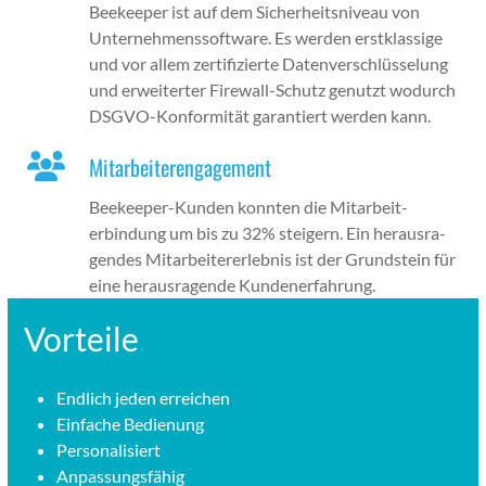
Bee­keep­er ist auf dem Sicher­heit­sniveau von
Unternehmenssoft­ware. Es wer­den erstk­las­sige
und vor allem zer­ti­fizierte Daten­ver­schlüs­selung
und erweit­ert­er Fire­wall-Schutz genutzt wodurch
DSG­VO-Kon­for­mität garantiert wer­den kann.
Mitarbeiterengagement
Bee­keep­er-Kun­den kon­nten die Mitar­beit­
erbindung um bis zu 32% steigern. Ein her­aus­ra­
gen­des Mitar­beit­er­erleb­nis ist der Grund­stein für
eine her­aus­ra­gende Kun­den­er­fahrung.
Vorteile
.
Endlich jeden erre­ichen
Ein­fache Bedi­enung
Per­son­al­isiert
Anpas­sungs­fähig