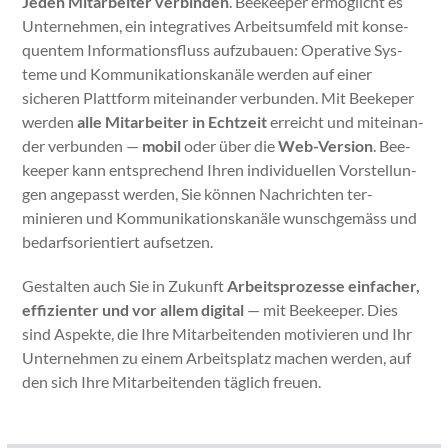
Jeden Mitar­beit­er verbinden
. Bee­keep­er ermöglicht es
Unternehmen, ein inte­gra­tives Arbeit­sum­feld mit kon­se­
quentem Infor­ma­tions­fluss aufzubauen: Oper­a­tive Sys­
teme und Kom­mu­nika­tion­skanäle wer­den auf ein­er
sicheren Plat­tform miteinan­der ver­bun­den. Mit Beekeper
wer­den
alle Mitar­beit­er in Echtzeit
erre­icht und miteinan­
der ver­bun­den —
mobil
oder über die
Web-Ver­sion
. Bee­
keep­er kann entsprechend Ihren indi­vidu­ellen Vorstel­lun­
gen angepasst wer­den, Sie kön­nen Nachricht­en ter­
minieren und Kom­mu­nika­tion­skanäle wun­schgemäss und
bedarf­sori­en­tiert auf­set­zen.
Gestal­ten auch Sie in Zukun­ft
Arbeit­sprozesse ein­fach­er,
effizien­ter und vor allem dig­i­tal
— mit Bee­keep­er. Dies
sind Aspek­te, die Ihre Mitar­bei­t­en­den motivieren und Ihr
Unternehmen zu einem Arbeit­splatz machen wer­den, auf
den sich Ihre Mitar­bei­t­en­den täglich freuen.