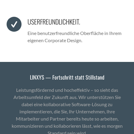
USERFREUNDLICHKEIT.
Eine benutzer­fre­undliche Ober­fläche in Ihrem
eige­nen Cor­po­rate Design.
LINXYS — Fortschritt statt Stillstand
Leistungsfördernd und hocheffektiv – so sieht das
Arbeitsumfeld der Zukunft aus. Wir unterstützen Sie
dabei eine kollaborative Software-Lösung zu
implementieren, die Sie, Ihr Unternehmen, Ihre
Mitarbeiter und Partner bereits heute so arbeiten,
kommunizieren und kollaborieren lässt, wie es morgen
Standard sein wird.