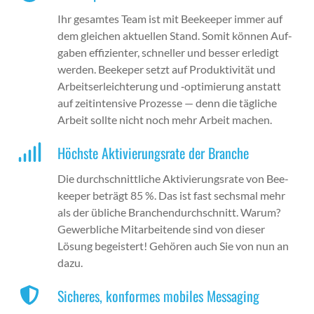
Ihr gesamtes Team ist mit Bee­keep­er immer auf
dem gle­ichen aktuellen Stand. Somit kön­nen Auf­
gaben effizien­ter, schneller und bess­er erledigt
wer­den. Beekeper set­zt auf Pro­duk­tiv­ität und
Arbeit­ser­le­ichterung und ‑opti­mierung anstatt
auf zeit­in­ten­sive Prozesse — denn die tägliche
Arbeit sollte nicht noch mehr Arbeit machen.
Höchste Aktivierungsrate der Branche
Die durch­schnit­tliche Aktivierungsrate von Bee­
keep­er beträgt 85 %. Das ist fast sechs­mal mehr
als der übliche Branchen­durch­schnitt. Warum?
Gewerbliche Mitar­bei­t­ende sind von dieser
Lösung begeis­tert! Gehören auch Sie von nun an
dazu.
Sicheres, konformes mobiles Messaging