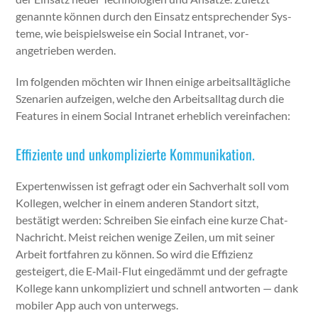
genan­nte kön­nen durch den Ein­satz entsprechen­der Sys­
teme, wie beispiel­sweise ein Social Intranet, vor­
angetrieben wer­den.
Im fol­gen­den möcht­en wir Ihnen einige arbeit­salltägliche
Szenar­ien aufzeigen, welche den Arbeit­sall­t­ag durch die
Fea­tures in einem Social Intranet erhe­blich vere­in­fachen:
Effiziente und unkomplizierte Kommunikation.
Experten­wis­sen ist gefragt oder ein Sachver­halt soll vom
Kol­le­gen, welch­er in einem anderen Stan­dort sitzt,
bestätigt wer­den: Schreiben Sie ein­fach eine kurze Chat-
Nachricht. Meist reichen wenige Zeilen, um mit sein­er
Arbeit fort­fahren zu kön­nen. So wird die Effizienz
gesteigert, die E‑Mail-Flut eingedämmt und der gefragte
Kol­lege kann unkom­pliziert und schnell antworten — dank
mobil­er App auch von unter­wegs.