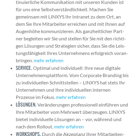
tinuier­liche Kom­mu­nika­tion mit unseren Kun­den ist
für uns eine Selb­stver­ständlichkeit. Machen Sie
gemein­sam mit LINXYS Ihr Intranet zu dem Ort, an
dem Sie Ihre Mitar­beit­er erre­ichen und mit Ihnen auf
Augen­höhe kom­mu­nizieren. Als ganzheitlich­er Part­
ner begleit­en wir Sie und stellen für Sie mit den richti­
gen Lösun­gen und Strate­gien sich­er, dass Sie die Leis­
tungs­fähigkeit Ihres Unternehmens erfol­gre­ich voran­
brin­gen.
mehr erfahren
SERVICE
.
Opti­mal und indi­vidu­ell: Ihre neue dig­i­tale
Unternehmen­splat­tform. Vom Cor­po­rate Brand­ing bis
zu indi­vidu­ellen Schnittstellen – LINXYS hat stets Ihr
Unternehmen und Ihre indi­vidu­ellen inter­nen
Prozesse im Fokus.
mehr erfahren
LÖSUNGEN
.
Verän­derun­gen pro­fes­sionell ein­führen und
Ihre Mitar­beit­er vom Mehrw­ert überzeu­gen. LINXYS
bietet indi­vidu­elle Lösun­gen an – vor, während und
nach dem Roll­out.
mehr erfahren
WORKSHOPS
.
Durch die Akzep­tanz Ihrer Mitar­bei­t­en­