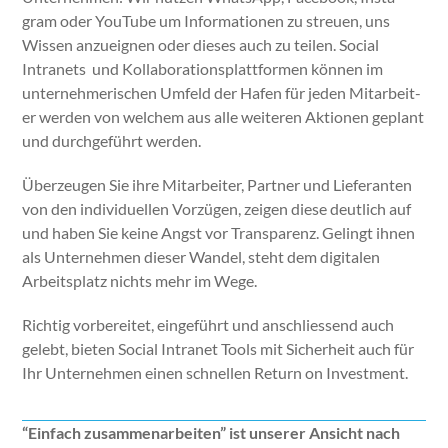
gram oder YouTube um Infor­ma­tio­nen zu streuen, uns
Wis­sen anzueignen oder dieses auch zu teilen. Social
Intranets und Kol­lab­o­ra­tionsplat­tfor­men kön­nen im
unternehmerischen Umfeld der Hafen für jeden Mitar­beit­
er wer­den von welchem aus alle weit­eren Aktio­nen geplant
und durchge­führt wer­den.
Überzeu­gen Sie ihre Mitar­beit­er, Part­ner und Liefer­an­ten
von den indi­vidu­ellen Vorzü­gen, zeigen diese deut­lich auf
und haben Sie keine Angst vor Trans­parenz. Gelingt ihnen
als Unternehmen dieser Wan­del, ste­ht dem dig­i­tal­en
Arbeit­splatz nichts mehr im Wege.
Richtig vor­bere­it­et, einge­führt und anschliessend auch
gelebt, bieten Social Intranet Tools mit Sicher­heit auch für
Ihr Unternehmen einen schnellen Return on Invest­ment.
“Ein­fach zusam­me­nar­beit­en” ist unser­er Ansicht nach