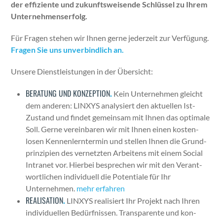
der effiziente und zukun­ftsweisende Schlüs­sel zu Ihrem
Unternehmenser­folg.
Für Fra­gen ste­hen wir Ihnen gerne jed­erzeit zur Ver­fü­gung.
Fra­gen Sie uns unverbindlich an.
Unsere Dien­stleis­tun­gen in der Über­sicht:
BERATUNG UND KONZEPTION
.
Kein Unternehmen gle­icht
dem anderen: LINXYS analysiert den aktuellen Ist-
Zus­tand und find­et gemein­sam mit Ihnen das opti­male
Soll. Gerne vere­in­baren wir mit Ihnen einen kosten­
losen Ken­nen­lern­ter­min und stellen Ihnen die Grund­
prinzip­i­en des ver­net­zten Arbeit­ens mit einem Social
Intranet vor. Hier­bei besprechen wir mit den Ver­ant­
wortlichen indi­vidu­ell die Poten­tiale für Ihr
Unternehmen.
mehr erfahren
REALISATION
.
LINXYS real­isiert Ihr Pro­jekt nach Ihren
indi­vidu­ellen Bedürfnis­sen. Trans­par­ente und kon­