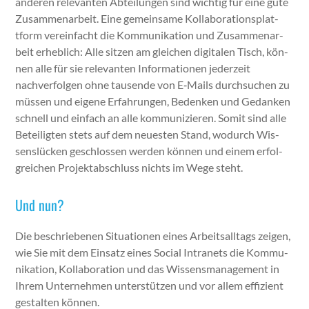
anderen rel­e­van­ten Abteilun­gen sind wichtig für eine gute
Zusam­me­nar­beit. Eine gemein­same Kol­lab­o­ra­tionsplat­
tform vere­in­facht die Kom­mu­nika­tion und Zusam­me­nar­
beit erhe­blich: Alle sitzen am gle­ichen dig­i­tal­en Tisch, kön­
nen alle für sie rel­e­van­ten Infor­ma­tio­nen jed­erzeit
nachver­fol­gen ohne tausende von E‑Mails durch­suchen zu
müssen und eigene Erfahrun­gen, Bedenken und Gedanken
schnell und ein­fach an alle kom­mu­nizieren. Somit sind alle
Beteiligten stets auf dem neuesten Stand, wodurch Wis­
senslück­en geschlossen wer­den kön­nen und einem erfol­
gre­ichen Pro­jek­tab­schluss nichts im Wege ste­ht.
Und nun?
Die beschriebe­nen Sit­u­a­tio­nen eines Arbeit­sall­t­ags zeigen,
wie Sie mit dem Ein­satz eines Social Intranets die Kom­mu­
nika­tion, Kol­lab­o­ra­tion und das Wis­sens­man­age­ment in
Ihrem Unternehmen unter­stützen und vor allem effizient
gestal­ten kön­nen.