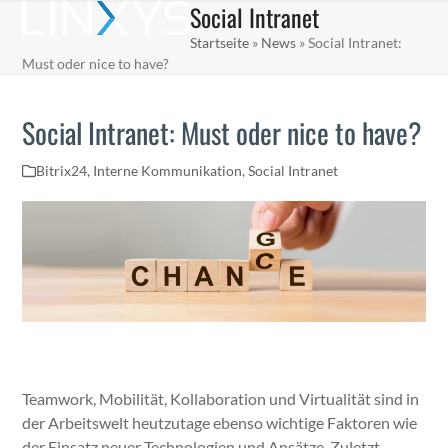
Social Intranet
Skip
Open
Close
to
Startseite
»
News
»
Social Intranet:
mobile
mobile
content
Must oder nice to have?
menu
menu
Social Intranet: Must oder nice to have?
Bitrix24
,
Interne Kommunikation
,
Social Intranet
Team­work, Mobil­ität, Kol­lab­o­ra­tion und Vir­tu­al­ität sind in
der Arbeitswelt heutzu­tage eben­so wichtige Fak­toren wie
der Ein­satz neuer Tech­nolo­gien und Ansätze. Zulet­zt