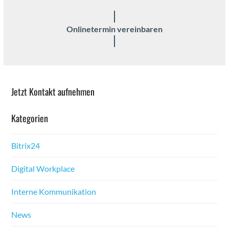
Onlineter­min vere­in­baren
Jet­zt Kon­takt aufnehmen
Kat­e­gorien
Bitrix24
Dig­i­tal Work­place
Interne Kom­mu­nika­tion
News