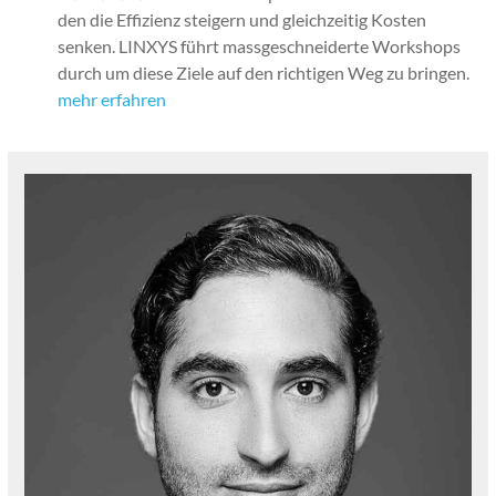
den die Effizienz steigern und gle­ichzeit­ig Kosten
senken. LINXYS führt mass­geschnei­derte Work­shops
durch um diese Ziele auf den richti­gen Weg zu brin­gen.
mehr erfahren