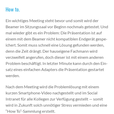
How to.
Ein wichtiges Meet­ing ste­ht bevor und somit wird der
Beam­er im Sitzungssaal vor Beginn nochmals getestet. Und
mal wieder gibt es ein Prob­lem: Die Präsen­ta­tion ist auf
einem mit dem Beam­er nicht kom­pat­i­blen Endgerät gespe­
ichert. Somit muss schnell eine Lösung gefun­den wer­den,
denn die Zeit drängt. Der hau­seigene Fach­mann wird
verzweifelt angerufen, doch dieser ist mit einem anderen
Prob­lem beschäftigt. In let­zter Minute kann durch den Ein­
satz eines ein­fachen Adapters die Präsen­ta­tion ges­tartet
wer­den.
Nach dem Meet­ing wird die Prob­lem­lö­sung mit einem
kurzen Smart­phone-Video nachgestellt und im Social
Intranet für alle Kol­le­gen zur Ver­fü­gung gestellt — somit
wird in Zukun­ft solch unnötiger Stress ver­mieden und eine
“How To”-Sammlung erstellt.