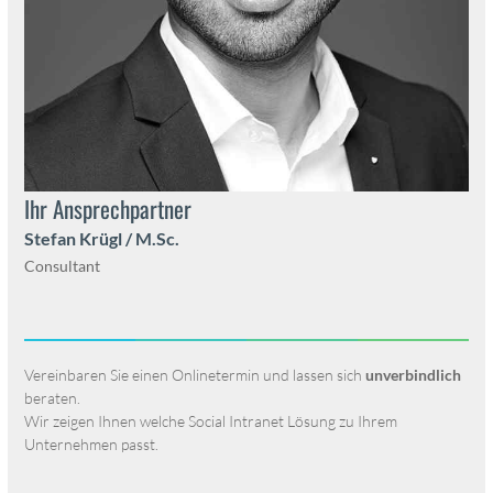
Ihr Ansprech­part­ner
Ste­fan Krügl / M.Sc.
Con­sul­tant
Vere­in­baren Sie einen Onlineter­min und lassen sich
unverbindlich
berat­en.
Wir zeigen Ihnen welche Social Intranet Lösung zu Ihrem
Unternehmen passt.