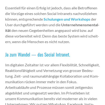
Essen­tiell für einen Erfolg ist jedoch, dass alle Betrof­fe­nen
die Vorzüge eines solchen Social Intranets nachvol­lziehen
kön­nen, entsprechende
Schu­lun­gen und Work­shops
der
User durchge­führt wer­den und die
Unternehmens­men­tal­
ität
den neuen Gegeben­heit­en angepasst wird bzw. auf
diese vor­bere­it­et wird: Denn das beste Sys­tem wird scheit­
ern, wenn die Men­schen es nicht nutzen.
Ja zum Wandel — das Social Intranet.
Im dig­i­tal­en Zeital­ter ist vor allem Flex­i­bil­ität, Schnel­ligkeit,
Reak­tions­fähigkeit und Ver­net­zung von gross­er Bedeu­
tung. Zeit- und rau­munab­hängige Kol­lab­o­ra­tion und Kom­
mu­nika­tion rück­en immer mehr in den Fokus.
Arbeitsabläufe und Prozesse müssen somit zeit­gemäss
abge­bildet und umge­set­zt wer­den. Im Pri­vatleben ist
unsere Kom­mu­nika­tion bere­its viel mod­ern­er als in vie­len
Unternehmen: Wir nutzen What­sApp, Face­book, Insta­