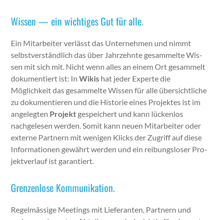
Wissen — ein wichtiges Gut für alle.
Ein Mitar­beit­er ver­lässt das Unternehmen und nimmt
selb­stver­ständlich das über Jahrzehnte gesam­melte Wis­
sen mit sich mit. Nicht wenn alles an einem Ort gesam­melt
doku­men­tiert ist: In
Wikis
hat jed­er Experte die
Möglichkeit das gesam­melte Wis­sen für alle über­sichtliche
zu doku­men­tieren und die His­to­rie eines Pro­jek­tes ist im
angelegten
Pro­jekt
gespe­ichert und kann lück­en­los
nachge­le­sen wer­den. Somit kann neuen Mitar­beit­er oder
externe Part­nern mit weni­gen Klicks der Zugriff auf diese
Infor­ma­tio­nen gewährt wer­den und ein rei­bungslos­er Pro­
jek­tver­lauf ist garantiert.
Grenzenlose Kommunikation.
Regelmäs­sige Meet­ings mit Liefer­an­ten, Part­nern und