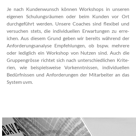
Je nach Kun­den­wun­sch kön­nen Work­shops in unseren
eige­nen Schu­lungsräu­men oder beim Kun­den vor Ort
durchge­führt wer­den. Unsere Coach­es sind flex­i­bel und
ver­suchen stets, die indi­vidu­ellen Erwartun­gen zu erre­
ichen. Aus diesem Grund geben wir bere­its während der
Anforderungs­analyse Empfehlun­gen, ob bspw. mehrere
oder lediglich ein Work­shop von Nutzen sind. Auch die
Grup­pen­grösse richtet sich nach unter­schiedlichen Kri­te­
rien, wie beispiel­sweise Vorken­nt­nis­sen, indi­vidu­ellen
Bedürfnis­sen und Anforderun­gen der Mitar­beit­er an das
Sys­tem uvm.