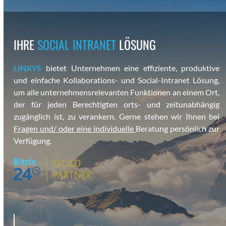
IHRE
SOCIAL INTRANET
LÖSUNG
LINXYS
bietet Unternehmen eine effiziente, pro­duk­tive
und ein­fache Kol­lab­o­ra­tions- und Social-Intranet Lösung,
um alle unternehmen­srel­e­van­ten Funk­tio­nen an einem Ort,
der für jeden Berechtigten orts- und zeitun­ab­hängig
zugänglich ist, zu ver­ankern. Gerne ste­hen wir Ihnen bei
Fra­gen und/ oder eine indi­vidu­elle
Beratung per­sön­lich zur
Ver­fü­gung.