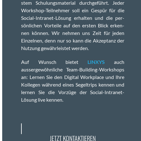
stem Schu­lungs­ma­te­r­i­al durchge­führt. Jed­er
Work­shop-Teil­nehmer soll ein Gespür für die
Social-Intranet-Lösung erhal­ten und die per­
sön­lichen Vorteile auf den ersten Blick erken­
nen kön­nen. Wir nehmen uns Zeit für jeden
Einzel­nen, denn nur so kann die Akzep­tanz der
Nutzung gewährleis­tet wer­den.
Auf Wun­sch bietet
LINXYS
auch
aussergewöhn­liche Team-Build­ing-Work­shops
an: Ler­nen Sie den Dig­i­tal Work­place und Ihre
Kol­le­gen während eines Segel­trips ken­nen und
ler­nen Sie die Vorzüge der Social-Intranet-
Lösung live ken­nen.
JETZT KONTAKTIEREN