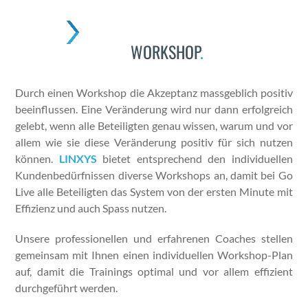
Skip
to
Open
Close
content
WORKSHOP
.
mobile
mobile
menu
menu
Durch einen Work­shop die Akzep­tanz mass­ge­blich pos­i­tiv
bee­in­flussen. Eine Verän­derung wird nur dann erfol­gre­ich
gelebt, wenn alle Beteiligten genau wis­sen, warum und vor
allem wie sie diese Verän­derung pos­i­tiv für sich nutzen
kön­nen.
LINXYS
bietet entsprechend den indi­vidu­ellen
Kun­denbedürfnis­sen diverse Work­shops an, damit bei Go
Live alle Beteiligten das Sys­tem von der ersten Minute mit
Effizienz und auch Spass nutzen.
Unsere pro­fes­sionellen und erfahre­nen Coach­es stellen
gemein­sam mit Ihnen einen indi­vidu­ellen Work­shop-Plan
auf, damit die Train­ings opti­mal und vor allem effizient
durchge­führt wer­den.