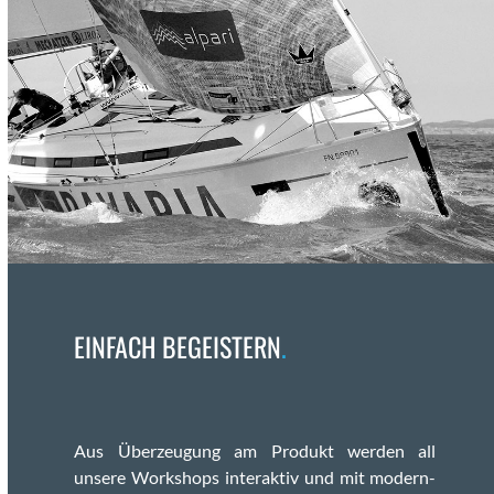
EINFACH BEGEISTERN
.
Aus Überzeu­gung am Pro­dukt wer­den all
unsere Work­shops inter­ak­tiv und mit mod­ern­