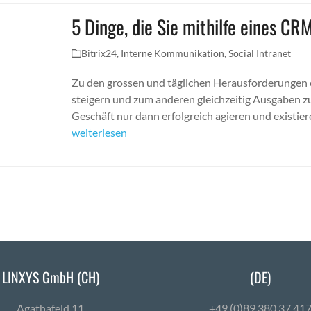
5 Dinge, die Sie mithilfe eines C
Bitrix24
,
Interne Kommunikation
,
Social Intranet
Zu den grossen und täglichen Herausforderungen 
steigern und zum anderen gleichzeitig Ausgaben z
Geschäft nur dann erfolgreich agieren und existie
weiterlesen
LINXYS GmbH (CH)
(DE)
Agath­afeld 11
+49 (0)89 380 37 41