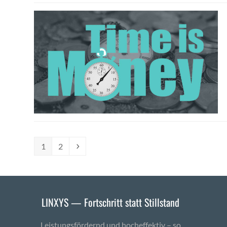
Seite
Seite
Vorwärts
1
2
LINXYS — Fortschritt statt Stillstand
Leistungsfördernd und hocheffektiv – so