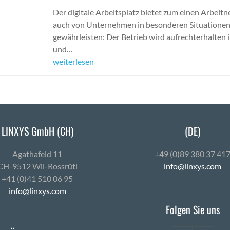
Der digitale Arbeitsplatz bietet zum einen Arbeit
auch von Unternehmen in besonderen Situationen g
gewährleisten: Der Betrieb wird aufrechterhalten
und…
weiterlesen
LINXYS GmbH (CH)
(DE)
Agath­afeld 11
+49 (0)89 380 37 41
CH-9512 Wil-Ross­rüti
info@linxys.com
+41 (0)41 510 06 95
info@linxys.com
Folgen Sie uns