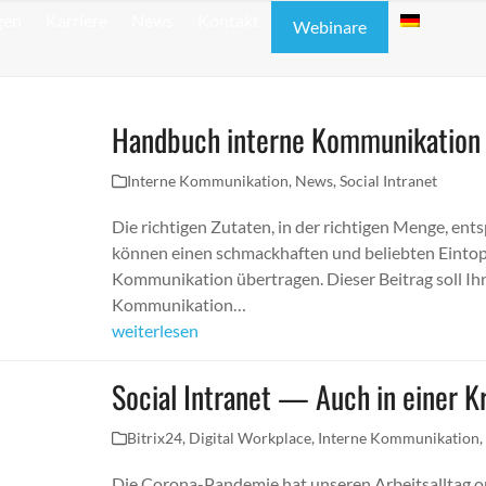
gen
Karriere
News
Kontakt
Webinare
Handbuch interne Kommunikation
Interne Kommunikation
,
News
,
Social Intranet
Die richtigen Zutaten, in der richtigen Menge, e
können einen schmackhaften und beliebten Eintopf e
Kommunikation übertragen. Dieser Beitrag soll Ih
Kommunikation…
weiterlesen
Social Intranet — Auch in einer Kr
Bitrix24
,
Digital Workplace
,
Interne Kommunikation
Die Corona-Pandemie hat unseren Arbeitsalltag o