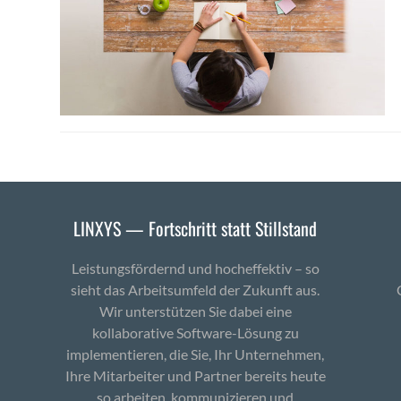
LINXYS — Fortschritt statt Stillstand
Leistungsfördernd und hocheffektiv – so
sieht das Arbeitsumfeld der Zukunft aus.
Wir unterstützen Sie dabei eine
kollaborative Software-Lösung zu
implementieren, die Sie, Ihr Unternehmen,
Ihre Mitarbeiter und Partner bereits heute
so arbeiten, kommunizieren und