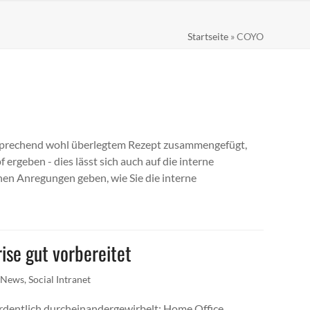
Startseite
»
COYO
ntsprechend wohl überlegtem Rezept zusammengefügt,
rgeben - dies lässt sich auch auf die interne
nen Anregungen geben, wie Sie die interne
ise gut vorbereitet
,
News
,
Social Intranet
rdentlich durcheinandergewirbelt: Home Office,