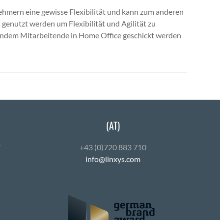
nehmern eine gewisse Flexibilität und kann zum anderen
enutzt werden um Flexibilität und Agilität zu
 indem Mitarbeitende in Home Office geschickt werden
(AT)
7
+43 (0)720 883 710
info@linxys.com