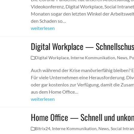
Videokonferenz, Digital Workplace, Social Intranet
Monaten sogar den letzten Winkel der Arbeitswelt
den Schaden so…
weiterlesen
Digital Workplace — Schnellschuss
Digital Workplace
,
Interne Kommunikation
,
News
,
Po
Auch während der Krise manövrierfähig bleiben? Ei
Für viele Unternehmen eine Herausforderung. Dive
oder gar kostenlos zur Verfügung, damit die Zus
aus dem Home Office…
weiterlesen
Home Office — Schnell und unkomp
Bitrix24
,
Interne Kommunikation
,
News
,
Social Intra