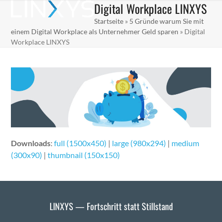
Digital Workplace LINXYS
Skip
Open
Close
to
Startseite
»
5 Gründe warum Sie mit
mobile
mobile
content
einem Digital Workplace als Unternehmer Geld sparen
»
Digital
menu
menu
Workplace LINXYS
Downloads
:
full (1500x450)
|
large (980x294)
|
medium
(300x90)
|
thumbnail (150x150)
LINXYS — Fortschritt statt Stillstand