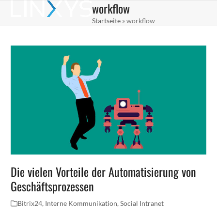
workflow
Skip
Open
Close
to
Startseite
»
workflow
mobile
mobile
content
menu
menu
Die vielen Vorteile der Automatisierung von
Geschäftsprozessen
Bitrix24
,
Interne Kommunikation
,
Social Intranet