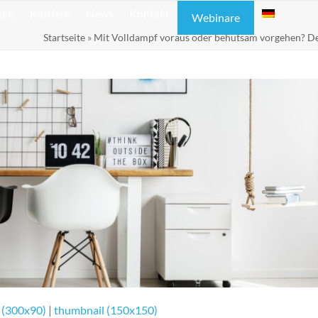
gen
Karriere
News
Kontakt
Webinare
Startseite
»
Mit Volldampf voraus oder behutsam vorgehen? D
 (300x90)
|
thumbnail (150x150)