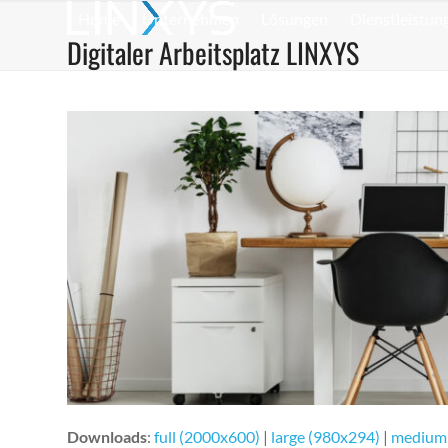
Skip
Home
Unternehmen
Lösungen
Dienstleistun
to
Digitaler Arbeitsplatz LINXYS
content
Downloads
:
full (2000x600)
|
large (980x294)
|
medium