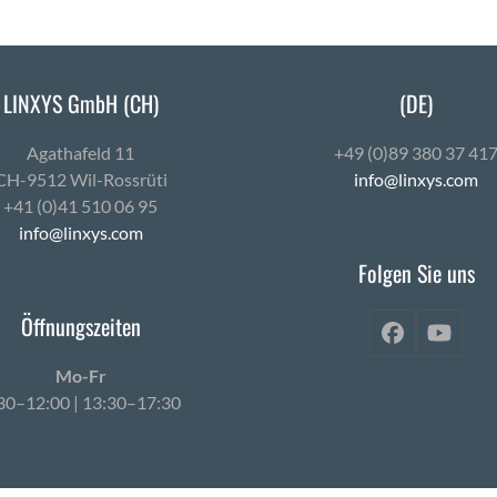
LINXYS GmbH (CH)
(DE)
Agath­afeld 11
+49 (0)89 380 37 41
CH-9512 Wil-Ross­rüti
info@linxys.com
+41 (0)41 510 06 95
info@linxys.com
Folgen Sie uns
Öffnungszeiten
Facebook
YouT
Mo-Fr
30–12:00 | 13:30–17:30