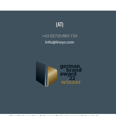
(AT)
7
+43 (0)720 883 710
info@linxys.com
ube