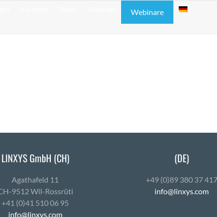
gen
Karriere
News
Kontakt
Webinare
LINXYS GmbH (CH)
(DE)
Agath­afeld 11
+49 (0)89 380 37 41
CH-9512 Wil-Ross­rüti
info@linxys.com
+41 (0)41 510 06 95
info@linxys.com