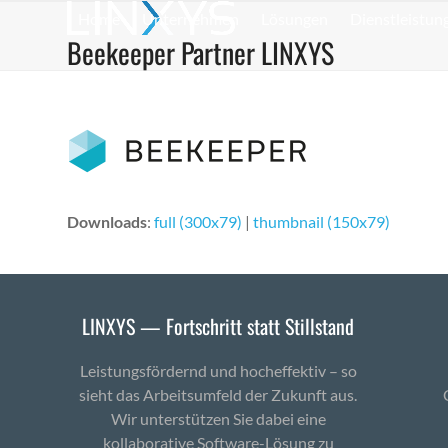
Skip
Home
Unternehmen
Lösungen
Dienstleistun
to
Beekeeper Partner LINXYS
content
Downloads
:
full (300x79)
|
thumbnail (150x79)
LINXYS — Fortschritt statt Stillstand
Leistungsfördernd und hocheffektiv – so
sieht das Arbeitsumfeld der Zukunft aus.
Wir unterstützen Sie dabei eine
kollaborative Software-Lösung zu