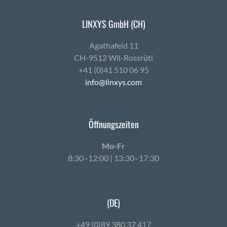
LINXYS GmbH (CH)
Agath­afeld 11
CH-9512 Wil-Ross­rüti
+41 (0)41 510 06 95
info@linxys.com
Öffnungszeiten
Mo-Fr
8:30–12:00 | 13:30–17:30
(DE)
+49 (0)89 380 37 417