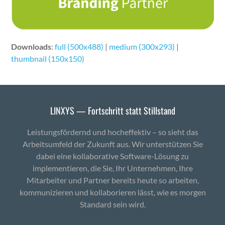
Downloads
:
full (500x488)
|
medium (300x293)
|
thumbnail (150x150)
LINXYS — Fortschritt statt Stillstand
Leistungsfördernd und hocheffektiv – so sieht das
Arbeitsumfeld der Zukunft aus. Wir unterstützen Sie
dabei eine kollaborative Software-Lösung zu
implementieren, die Sie, Ihr Unternehmen, Ihre
Mitarbeiter und Partner bereits heute so arbeiten,
kommunizieren und kollaborieren lässt, wie es morgen
Standard sein wird.