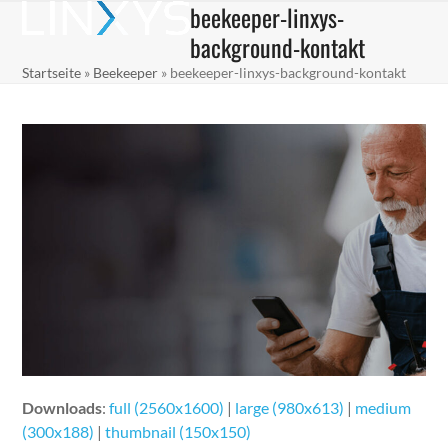
beekeeper-linxys-
Skip
Open
Close
to
background-kontakt
mobile
mobile
content
Startseite
»
Beekeeper
»
beekeeper-linxys-background-kontakt
menu
menu
Downloads
:
full (2560x1600)
|
large (980x613)
|
medium
(300x188)
|
thumbnail (150x150)