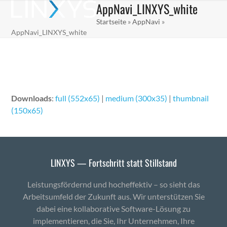
AppNavi_LINXYS_white
Skip
Open
Close
to
Startseite
»
AppNavi
»
mobile
mobile
content
AppNavi_LINXYS_white
menu
menu
Downloads
:
full (552x65)
|
medium (300x35)
|
thumbnail
(150x65)
LINXYS — Fortschritt statt Stillstand
Leistungsfördernd und hocheffektiv – so sieht das
Arbeitsumfeld der Zukunft aus. Wir unterstützen Sie
dabei eine kollaborative Software-Lösung zu
implementieren, die Sie, Ihr Unternehmen, Ihre