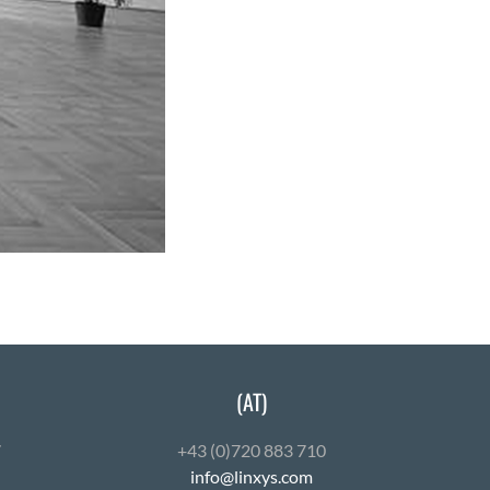
(AT)
7
+43 (0)720 883 710
info@linxys.com