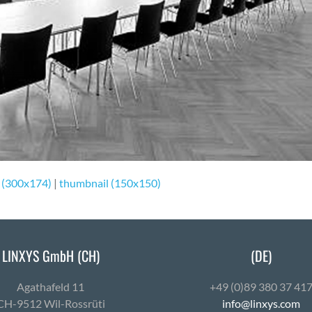
 (300x174)
|
thumbnail (150x150)
LINXYS GmbH (CH)
(DE)
Agath­afeld 11
+49 (0)89 380 37 41
CH-9512 Wil-Ross­rüti
info@linxys.com