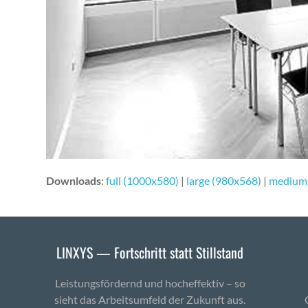
Downloads
:
full (1000x580)
|
large (980x568)
|
medium
LINXYS — Fortschritt statt Stillstand
Leistungsfördernd und hocheffektiv – so
sieht das Arbeitsumfeld der Zukunft aus.