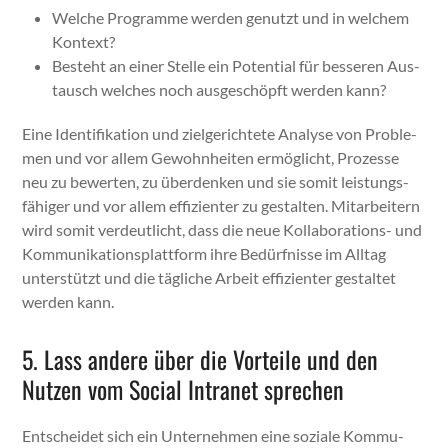
Welche Pro­gramme wer­den genutzt und in welchem
Kon­text?
Beste­ht an ein­er Stelle ein Poten­tial für besseren Aus­
tausch welch­es noch aus­geschöpft wer­den kann?
Eine Iden­ti­fika­tion und ziel­gerichtete Analyse von Prob­le­
men und vor allem Gewohn­heit­en ermöglicht, Prozesse
neu zu bew­erten, zu über­denken und sie somit leis­tungs­
fähiger und vor allem effizien­ter zu gestal­ten. Mitar­beit­ern
wird somit verdeut­licht, dass die neue Kol­lab­o­ra­tions- und
Kom­mu­nika­tion­splat­tform ihre Bedürfnisse im All­t­ag
unter­stützt und die tägliche Arbeit effizien­ter gestal­tet
wer­den kann.
5. Lass andere über die Vorteile und den
Nutzen vom Social Intranet sprechen
Entschei­det sich ein Unternehmen eine soziale Kom­mu­