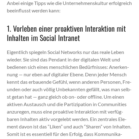
Anbei einige Tipps wie die Unternehmen­skul­tur erfol­gre­ich
bee­in­flusst wer­den kann:
1. Vorleben einer proaktiven Interaktion mit
Inhalten im Social Intranet
Eigentlich spiegeln Social Net­works nur das reale Leben
wieder. Sie sind das Pen­dant in der dig­i­tal­en Welt und
bedi­enen sich eines men­schlichen Bedürfniss­es: Anerken­
nung — nur eben auf dig­i­taler Ebene. Denn jed­er Men­sch
ken­nt das erbauende Gefühl, wenn anderen Per­so­n­en, Fre­
un­den oder auch völ­lig Unbekan­nten gefällt, was man selb­
st getan hat — ganz gle­ich ob on- oder offline. Um einen
aktiv­en Aus­tausch und die Par­tizipa­tion in Com­mu­ni­ties
anzure­gen, muss eine proak­tive Inter­ak­tion mit ver­füg­
baren Inhal­ten aktiv vorgelebt wer­den. Ein zen­trales Ele­
ment davon ist das “Liken” und auch “Sharen” von Inhal­ten.
Somit ist es essen­tiell für den Erfolg, dass Kom­mu­nika­