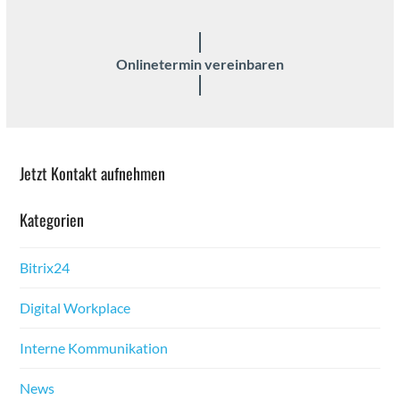
Onlineter­min vere­in­baren
Jet­zt Kon­takt aufnehmen
Kat­e­gorien
Bitrix24
Dig­i­tal Work­place
Interne Kom­mu­nika­tion
News