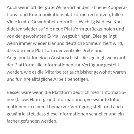
Auch wenn oft der gute Wille vorhan­den ist neue Koop­er­a­
tions- und Kom­mu­nika­tion­splat­tfor­men zu nutzen, fall­en
Viele in alte Gewohn­heit­en zurück. Wichtig ist diese Kan­
di­dat­en wieder auf die neue Plat­tform zurück­zu­holen und
von der gewohn­ten E‑Mail wegzubrin­gen. Dies gelingt
wenn immer wieder klar und deut­lich kom­mu­niziert wird,
dass die neue Plat­tform der zen­trale Dreh- und
Angelpunkt für einen Aus­tausch ist. Dies gelingt, wenn auf
der Plat­tform alle Infor­ma­tio­nen zur Ver­fü­gung gestellt
wer­den, wie es die Mitar­beit­er auch bish­er gewohnt waren
und für ihre alltägliche Arbeit benöti­gen.
Bess­er wäre wenn die Plat­tform deut­lich mehr Infor­ma­tio­
nen (bspw. Hin­ter­grund­in­for­ma­tio­nen, ver­wandte Infor­
ma­tio­nen zu einem The­ma) zur Ver­fü­gung stellt und auch
gewährleis­tet, dass diese Infor­ma­tio­nen schneller und ein­
fach­er gefun­den wer­den.