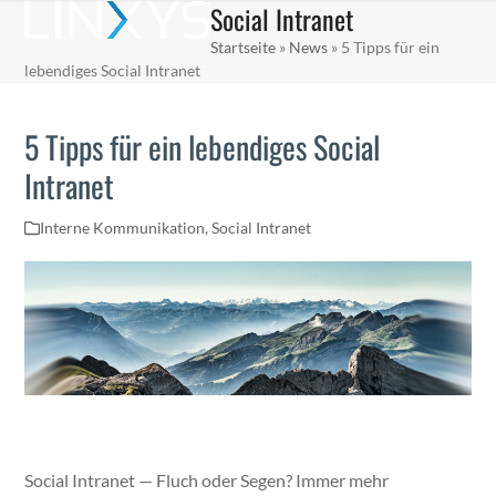
Social Intranet
Skip
Open
Close
to
Startseite
»
News
»
5 Tipps für ein
mobile
mobile
content
lebendiges Social Intranet
menu
menu
5 Tipps für ein lebendiges Social
Intranet
Interne Kommunikation
,
Social Intranet
Social Intranet — Fluch oder Segen? Immer mehr