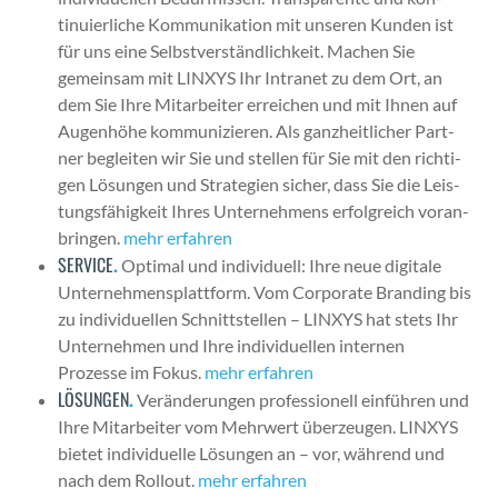
tinuier­liche Kom­mu­nika­tion mit unseren Kun­den ist
für uns eine Selb­stver­ständlichkeit. Machen Sie
gemein­sam mit LINXYS Ihr Intranet zu dem Ort, an
dem Sie Ihre Mitar­beit­er erre­ichen und mit Ihnen auf
Augen­höhe kom­mu­nizieren. Als ganzheitlich­er Part­
ner begleit­en wir Sie und stellen für Sie mit den richti­
gen Lösun­gen und Strate­gien sich­er, dass Sie die Leis­
tungs­fähigkeit Ihres Unternehmens erfol­gre­ich voran­
brin­gen.
mehr erfahren
SERVICE
.
Opti­mal und indi­vidu­ell: Ihre neue dig­i­tale
Unternehmen­splat­tform. Vom Cor­po­rate Brand­ing bis
zu indi­vidu­ellen Schnittstellen – LINXYS hat stets Ihr
Unternehmen und Ihre indi­vidu­ellen inter­nen
Prozesse im Fokus.
mehr erfahren
LÖSUNGEN
.
Verän­derun­gen pro­fes­sionell ein­führen und
Ihre Mitar­beit­er vom Mehrw­ert überzeu­gen. LINXYS
bietet indi­vidu­elle Lösun­gen an – vor, während und
nach dem Roll­out.
mehr erfahren