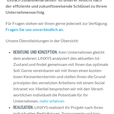
der effiziente und zukun­ftsweisende Schlüs­sel zu Ihrem
Unternehmenser­folg.
Für Fra­gen ste­hen wir Ihnen gerne jed­erzeit zur Ver­fü­gung.
Fra­gen Sie uns unverbindlich an.
Unsere Dien­stleis­tun­gen in der Über­sicht:
BERATUNG UND KONZEPTION
.
Kein Unternehmen gle­icht
dem anderen: LINXYS analysiert den aktuellen Ist-
Zus­tand und find­et gemein­sam mit Ihnen das opti­male
Soll. Gerne vere­in­baren wir mit Ihnen einen kosten­
losen Ken­nen­lern­ter­min und stellen Ihnen die Grund­
prinzip­i­en des ver­net­zten Arbeit­ens mit einem Social
Intranet vor. Hier­bei besprechen wir mit den Ver­ant­
wortlichen indi­vidu­ell die Poten­tiale für Ihr
Unternehmen.
mehr erfahren
REALISATION
.
LINXYS real­isiert Ihr Pro­jekt nach Ihren
indi­vidu­ellen Bedürfnis­sen. Trans­par­ente und kon­