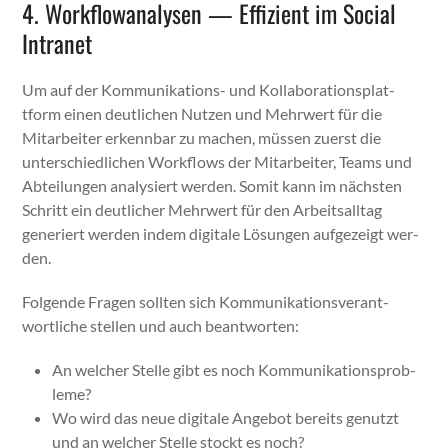
4. Workflowanalysen — Effizient im Social
Intranet
Um auf der Kom­mu­nika­tions- und Kol­lab­o­ra­tionsplat­
tform einen deut­lichen Nutzen und Mehrw­ert für die
Mitar­beit­er erkennbar zu machen, müssen zuerst die
unter­schiedlichen Work­flows der Mitar­beit­er, Teams und
Abteilun­gen analysiert wer­den. Somit kann im näch­sten
Schritt ein deut­lich­er Mehrw­ert für den Arbeit­sall­t­ag
gener­iert wer­den indem dig­i­tale Lösun­gen aufgezeigt wer­
den.
Fol­gende Fra­gen soll­ten sich Kom­mu­nika­tionsver­ant­
wortliche stellen und auch beant­worten:
An welch­er Stelle gibt es noch Kom­mu­nika­tion­sprob­
leme?
Wo wird das neue dig­i­tale Ange­bot bere­its genutzt
und an welch­er Stelle stockt es noch?