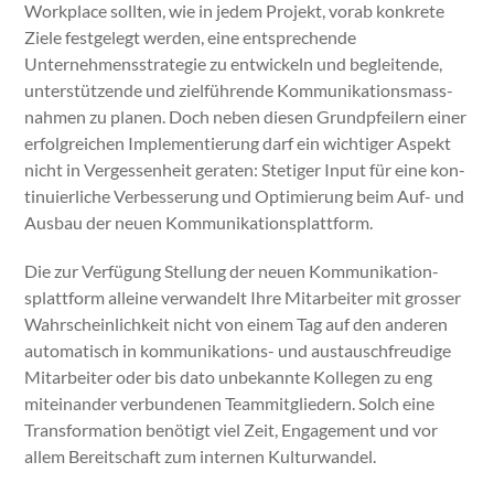
Work­place soll­ten, wie in jedem Pro­jekt, vor­ab konkrete
Ziele fest­gelegt wer­den, eine entsprechende
Unternehmensstrate­gie zu entwick­eln und beglei­t­ende,
unter­stützende und zielführende Kom­mu­nika­tion­s­mass­
nah­men zu pla­nen. Doch neben diesen Grundpfeil­ern ein­er
erfol­gre­ichen Imple­men­tierung darf ein wichtiger Aspekt
nicht in Vergessen­heit ger­at­en: Stetiger Input für eine kon­
tinuier­liche Verbesserung und Opti­mierung beim Auf- und
Aus­bau der neuen Kom­mu­nika­tion­splat­tform.
Die zur Ver­fü­gung Stel­lung der neuen Kom­mu­nika­tion­
splat­tform alleine ver­wan­delt Ihre Mitar­beit­er mit gross­er
Wahrschein­lichkeit nicht von einem Tag auf den anderen
automa­tisch in kom­mu­nika­tions- und aus­tauschfreudi­ge
Mitar­beit­er oder bis dato unbekan­nte Kol­le­gen zu eng
miteinan­der ver­bun­de­nen Team­mit­gliedern. Solch eine
Trans­for­ma­tion benötigt viel Zeit, Engage­ment und vor
allem Bere­itschaft zum inter­nen Kul­tur­wan­del.