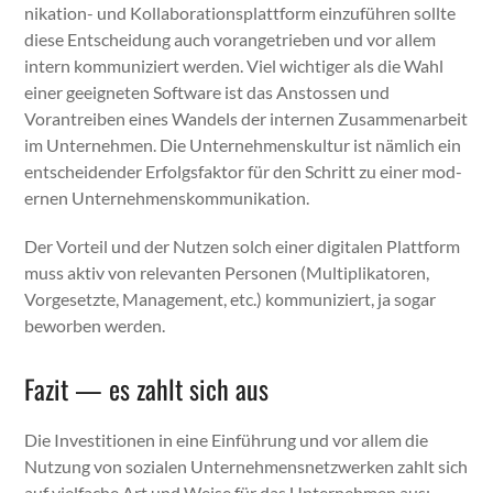
nika­tion- und Kol­lab­o­ra­tionsplat­tform einzuführen sollte
diese Entschei­dung auch vor­angetrieben und vor allem
intern kom­mu­niziert wer­den. Viel wichtiger als die Wahl
ein­er geeigneten Soft­ware ist das Anstossen und
Vorantreiben eines Wan­dels der inter­nen Zusam­me­nar­beit
im Unternehmen. Die Unternehmen­skul­tur ist näm­lich ein
entschei­den­der Erfol­gs­fak­tor für den Schritt zu ein­er mod­
er­nen Unternehmen­skom­mu­nika­tion.
Der Vorteil und der Nutzen solch ein­er dig­i­tal­en Plat­tform
muss aktiv von rel­e­van­ten Per­so­n­en (Mul­ti­p­lika­toren,
Vorge­set­zte, Man­age­ment, etc.) kom­mu­niziert, ja sog­ar
bewor­ben wer­den.
Fazit — es zahlt sich aus
Die Investi­tio­nen in eine Ein­führung und vor allem die
Nutzung von sozialen Unternehmen­snet­zw­erken zahlt sich
auf vielfache Art und Weise für das Unternehmen aus: