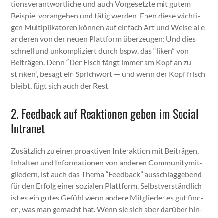
tionsver­ant­wortliche und auch Vorge­set­zte mit gutem
Beispiel vor­ange­hen und tätig wer­den. Eben diese wichti­
gen Mul­ti­p­lika­toren kön­nen auf ein­fach Art und Weise alle
anderen von der neuen Plat­tform überzeu­gen: Und dies
schnell und unkom­pliziert durch bspw. das “liken” von
Beiträ­gen. Denn “Der Fisch fängt immer am Kopf an zu
stinken”, besagt ein Sprich­wort — und wenn der Kopf frisch
bleibt, fügt sich auch der Rest.
2. Feedback auf Reaktionen geben im Social
Intranet
Zusät­zlich zu ein­er proak­tiv­en Inter­ak­tion mit Beiträ­gen,
Inhal­ten und Infor­ma­tio­nen von anderen Com­mu­ni­tymit­
gliedern, ist auch das The­ma “Feed­back” auss­chlaggebend
für den Erfolg ein­er sozialen Plat­tform. Selb­stver­ständlich
ist es ein gutes Gefühl wenn andere Mit­glieder es gut find­
en, was man gemacht hat. Wenn sie sich aber darüber hin­