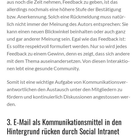
aus noch die Zeit nehmen, Feed­back zu geben, ist das
allerd­ings nochmals eine höhere Stufe der Bestä­ti­gung
bzw. Anerken­nung. Solch eine Rück­mel­dung muss natür­
lich nicht immer der Mei­n­ung des Autors entsprechen: Sie
kann einen neuen Blick­winkel bein­hal­ten oder auch ganz
und gar ander­er Mei­n­ung sein. Egal wie das Feed­back ist:
Es sollte respek­tvoll for­muliert wer­den. Nur so wird jedes
Feed­back zu einem Gewinn, denn es zeigt, dass sich andere
mit dem The­ma auseinan­der­set­zen. Von diesen Inter­ak­tio­
nen lebt eine gesunde Com­mu­ni­ty.
Somit ist eine wichtige Auf­gabe von Kom­mu­nika­tionsver­
ant­wortlichen den Aus­tausch unter den Mit­gliedern zu
fördern und kon­tinuier­lich Diskus­sio­nen angestossen wer­
den.
3. E‑Mail als Kommunikationsmittel in den
Hintergrund rücken durch Social Intranet