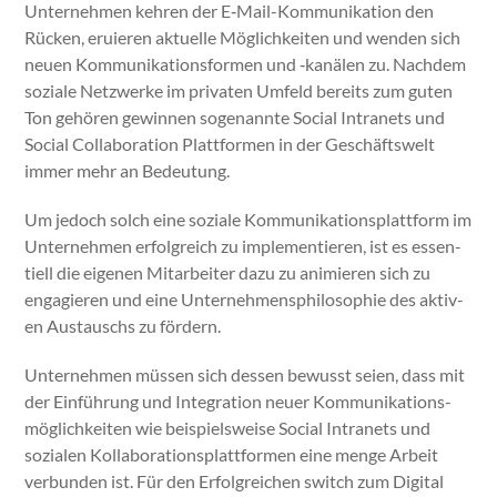
Unternehmen kehren der E‑Mail-Kom­mu­nika­tion den
Rück­en, eruieren aktuelle Möglichkeit­en und wen­den sich
neuen Kom­mu­nika­tions­for­men und ‑kanälen zu. Nach­dem
soziale Net­zw­erke im pri­vat­en Umfeld bere­its zum guten
Ton gehören gewin­nen soge­nan­nte Social Intranets und
Social Col­lab­o­ra­tion Plat­tfor­men in der Geschäftswelt
immer mehr an Bedeu­tung.
Um jedoch solch eine soziale Kom­mu­nika­tion­splat­tform im
Unternehmen erfol­gre­ich zu imple­men­tieren, ist es essen­
tiell die eige­nen Mitar­beit­er dazu zu ani­mieren sich zu
engagieren und eine Unternehmen­sphiloso­phie des aktiv­
en Aus­tauschs zu fördern.
Unternehmen müssen sich dessen bewusst seien, dass mit
der Ein­führung und Inte­gra­tion neuer Kom­mu­nika­tion­s­
möglichkeit­en wie beispiel­sweise Social Intranets und
sozialen Kol­lab­o­ra­tionsplat­tfor­men eine menge Arbeit
ver­bun­den ist. Für den Erfol­gre­ichen switch zum Dig­i­tal