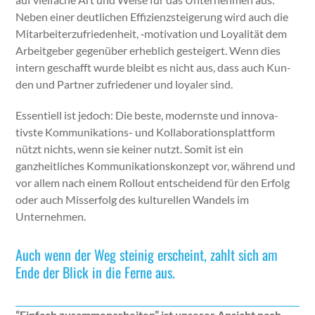
Neben ein­er deut­lichen Effizien­zsteigerung wird auch die
Mitar­beit­erzufrieden­heit, ‑moti­va­tion und Loy­al­ität dem
Arbeit­ge­ber gegenüber erhe­blich gesteigert. Wenn dies
intern geschafft wurde bleibt es nicht aus, dass auch Kun­
den und Part­ner zufrieden­er und loyaler sind.
Essen­tiell ist jedoch: Die beste, mod­ern­ste und inno­v­a­
tivste Kom­mu­nika­tions- und Kol­lab­o­ra­tionsplat­tform
nützt nichts, wenn sie kein­er nutzt. Somit ist ein
ganzheitlich­es Kom­mu­nika­tion­skonzept vor, während und
vor allem nach einem Roll­out entschei­dend für den Erfolg
oder auch Mis­ser­folg des kul­turellen Wan­dels im
Unternehmen.
Auch wenn der Weg steinig erscheint, zahlt sich am
Ende der Blick in die Ferne aus.
“Ein­fach zusam­me­nar­beit­en” ist unser­er Ansicht nach