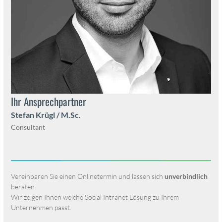
Ihr Ansprech­part­ner
Ste­fan Krügl / M.Sc.
Con­sul­tant
Vere­in­baren Sie einen Onlineter­min und lassen sich
unverbindlich
berat­en.
Wir zeigen Ihnen welche Social Intranet Lösung zu Ihrem
Unternehmen passt.